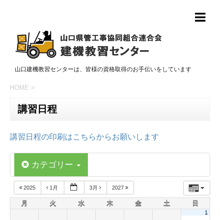
山口建機教習センターは、皆様の資格取得のお手伝いをしています
HOME
>
講習日程
講習日程の印刷はこちらからお願いします
カテゴリー
2025
1月
3月
2027
月
火
水
木
金
土
日
1