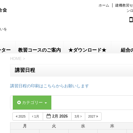
ホーム
建機教習セ
ン
いを
ンター
教習コースのご案内
★ダウンロード★
組合
HOME
>
講習日程
講習日程の印刷はこちらからお願いします
カテゴリー
2月 2026
2025
1月
3月
2027
月
火
水
木