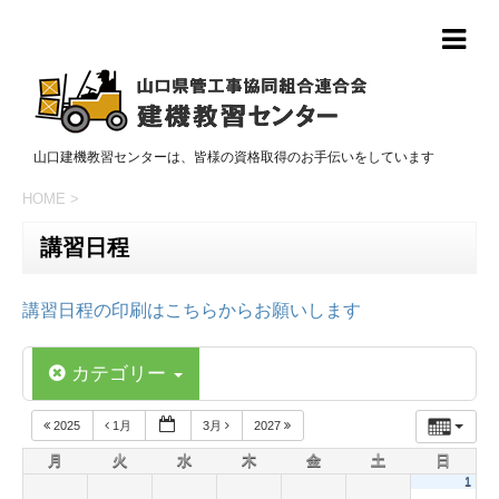
山口建機教習センターは、皆様の資格取得のお手伝いをしています
HOME
>
講習日程
講習日程の印刷はこちらからお願いします
カテゴリー
2025
1月
3月
2027
月
火
水
木
金
土
日
1