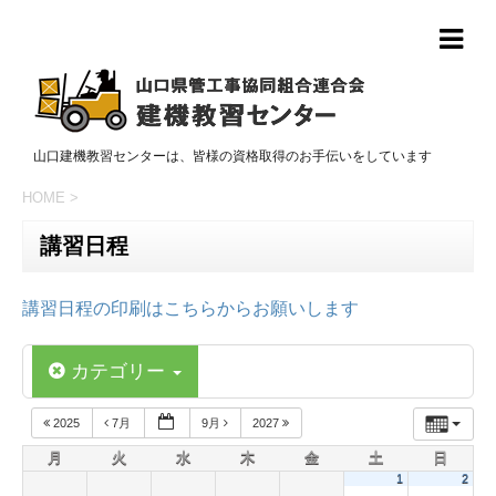
山口建機教習センターは、皆様の資格取得のお手伝いをしています
HOME
>
講習日程
講習日程の印刷はこちらからお願いします
カテゴリー
2025
7月
9月
2027
月
火
水
木
金
土
日
1
2