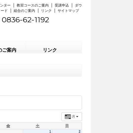
ンター
教習コースのご案内
受講申込
ダウ
ロード
組合のご案内
リンク
サイトマップ
0836-62-1192
のご案内
リンク
月
金
土
日
1
2