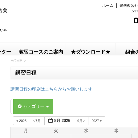
ホーム
建機教習セ
ン
いを
ンター
教習コースのご案内
★ダウンロード★
組合
HOME
>
講習日程
講習日程の印刷はこちらからお願いします
カテゴリー
8月 2026
2025
7月
9月
2027
月
火
水
木