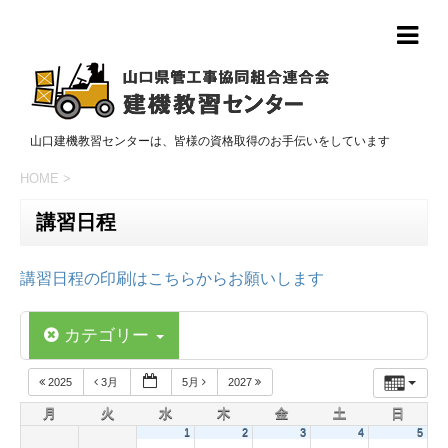
山口建機教習センターは、皆様の資格取得のお手伝いをしています
HOME
>
講習日程
講習日程の印刷はこちらからお願いします
カテゴリー
2025
3月
5月
2027
月
火
水
木
金
土
日
1
2
3
4
5