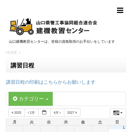
山口建機教習センターは、皆様の資格取得のお手伝いをしています
HOME
>
講習日程
講習日程の印刷はこちらからお願いします
カテゴリー
2025
2月
4月
2027
月
火
水
木
金
土
日
1