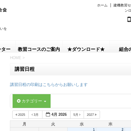
ホーム
建機教習セ
ン
いを
ンター
教習コースのご案内
★ダウンロード★
組合
HOME
>
講習日程
講習日程の印刷はこちらからお願いします
カテゴリー
4月 2026
2025
3月
5月
2027
月
火
水
木
1
2