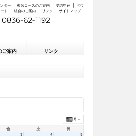
ンター
教習コースのご案内
受講申込
ダウ
ロード
組合のご案内
リンク
サイトマップ
0836-62-1192
のご案内
リンク
月
金
土
日
3
4
5