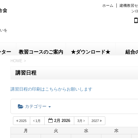
ホーム
建機教習セ
ン
いを
ンター
教習コースのご案内
★ダウンロード★
組合
HOME
>
講習日程
講習日程の印刷はこちらからお願いします
カテゴリー
2月 2026
2025
1月
3月
2027
月
火
水
木