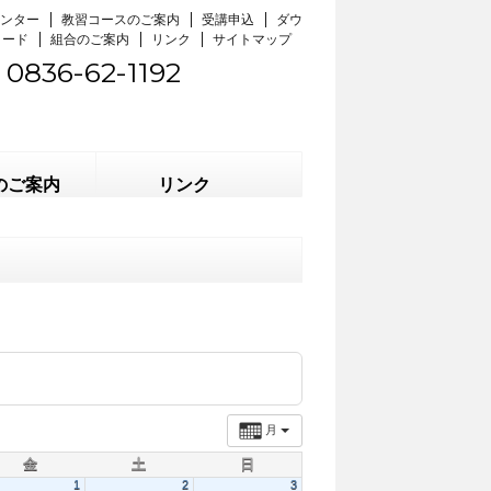
ンター
教習コースのご案内
受講申込
ダウ
ロード
組合のご案内
リンク
サイトマップ
0836-62-1192
のご案内
リンク
月
金
土
日
1
2
3