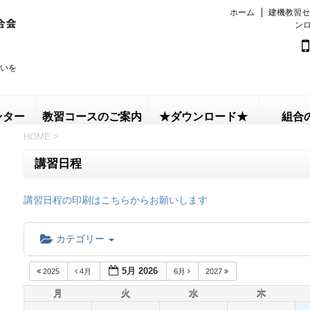
ホーム
建機教習セ
ン
いを
ンター
教習コースのご案内
★ダウンロード★
組合
HOME
>
講習日程
講習日程の印刷はこちらからお願いします
カテゴリー
5月 2026
2025
4月
6月
2027
月
火
水
木