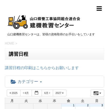
山口建機教習センターは、皆様の資格取得のお手伝いをしています
HOME
>
講習日程
講習日程の印刷はこちらからお願いします
カテゴリー
2025
4月
6月
2027
月
火
水
木
金
土
日
1
2
3