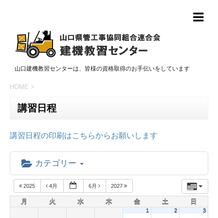
山口建機教習センターは、皆様の資格取得のお手伝いをしています
HOME
>
講習日程
講習日程の印刷はこちらからお願いします
カテゴリー
2025
4月
6月
2027
月
火
水
木
金
土
日
1
2
3