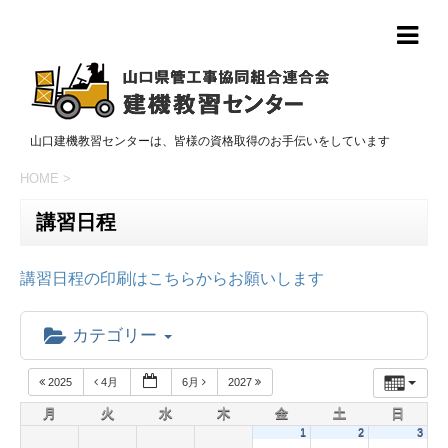
山口建機教習センターは、皆様の資格取得のお手伝いをしています
HOME
>
講習日程
講習日程の印刷はこちらからお願いします
カテゴリー
2025
4月
6月
2027
月
火
水
木
金
土
日
1
2
3