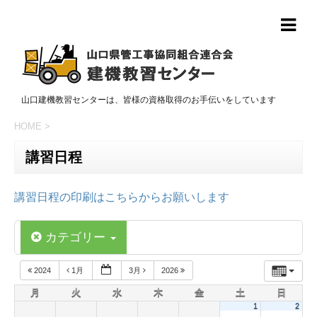
山口建機教習センターは、皆様の資格取得のお手伝いをしています
HOME
>
講習日程
講習日程の印刷はこちらからお願いします
カテゴリー
2024
1月
3月
2026
月
火
水
木
金
土
日
1
2