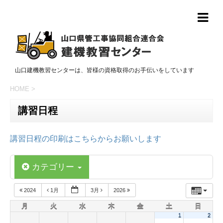
山口建機教習センターは、皆様の資格取得のお手伝いをしています
HOME
>
講習日程
講習日程の印刷はこちらからお願いします
カテゴリー
2024
1月
3月
2026
月
火
水
木
金
土
日
1
2