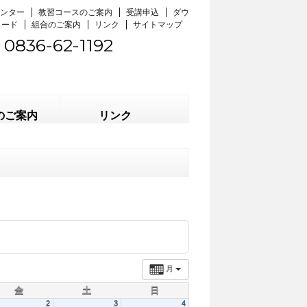
ンター
教習コースのご案内
受講申込
ダウ
ロード
組合のご案内
リンク
サイトマップ
0836-62-1192
のご案内
リンク
月
金
土
日
2
3
4