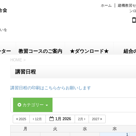
ホーム
建機教習セ
ン
いを
ンター
教習コースのご案内
★ダウンロード★
組合
HOME
>
講習日程
講習日程の印刷はこちらからお願いします
カテゴリー
1月 2026
2025
12月
2月
2027
月
火
水
木
1