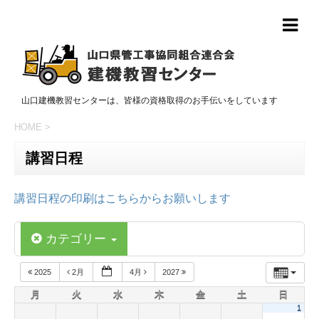
山口建機教習センターは、皆様の資格取得のお手伝いをしています
HOME
>
講習日程
講習日程の印刷はこちらからお願いします
カテゴリー
2025
2月
4月
2027
月
火
水
木
金
土
日
1