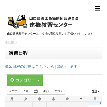
山口建機教習センターは、皆様の資格取得のお手伝いをしています
HOME
>
講習日程
講習日程の印刷はこちらからお願いします
カテゴリー
2025
2月
4月
2027
月
火
水
木
金
土
日
1