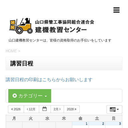
山口建機教習センターは、皆様の資格取得のお手伝いをしています
HOME
>
講習日程
講習日程の印刷はこちらからお願いします
カテゴリー
2026
12月
2月
2028
月
火
水
木
金
土
日
1
2
3