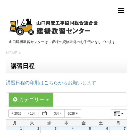
山口建機教習センターは、皆様の資格取得のお手伝いをしています
HOME
>
講習日程
講習日程の印刷はこちらからお願いします
カテゴリー
2026
1月
3月
2028
月
火
水
木
金
土
日
1
2
3
4
5
6
7